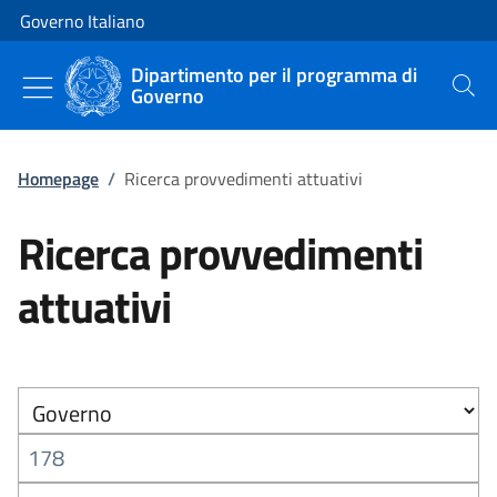
Vai al contenuto
Vai alla navigazione del sito
Governo Italiano
Dipartimento per il programma di
Governo
Cerca
Homepage
/
Ricerca provvedimenti attuativi
Ricerca provvedimenti
attuativi