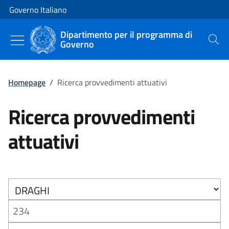
Vai al contenuto
Vai alla navigazione del sito
Governo Italiano
Dipartimento per il programma di
Governo
Cerca
Homepage
/
Ricerca provvedimenti attuativi
Ricerca provvedimenti
attuativi