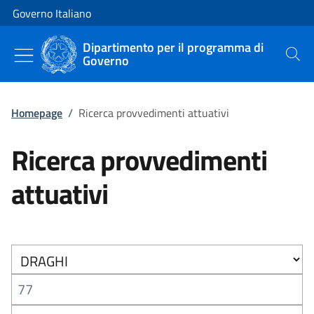
Vai al contenuto
Vai alla navigazione del sito
Governo Italiano
Dipartimento per il programma di
Governo
Cerca
Homepage
/
Ricerca provvedimenti attuativi
Ricerca provvedimenti
attuativi