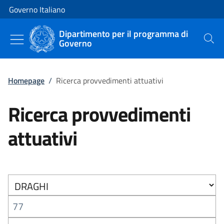
Vai al contenuto
Vai alla navigazione del sito
Governo Italiano
Dipartimento per il programma di
Governo
Cerca
Homepage
/
Ricerca provvedimenti attuativi
Ricerca provvedimenti
attuativi