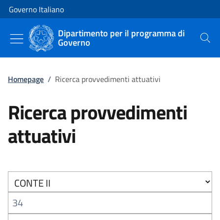
Vai al contenuto
Vai alla navigazione del sito
Governo Italiano
Dipartimento per il programma di
Governo
Cerca
Homepage
/
Ricerca provvedimenti attuativi
Ricerca provvedimenti
attuativi