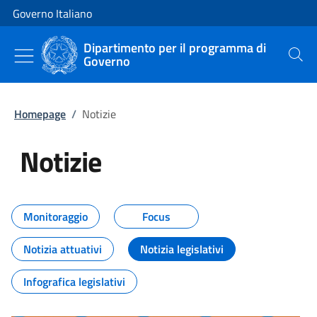
Vai al contenuto
Vai alla navigazione del sito
Governo Italiano
Dipartimento per il programma di
Governo
Cerca
Homepage
/
Notizie
Notizie
Tutti i contenuti della pagina Not
Monitoraggio
Focus
Notizia attuativi
Notizia legislativi
Infografica legislativi