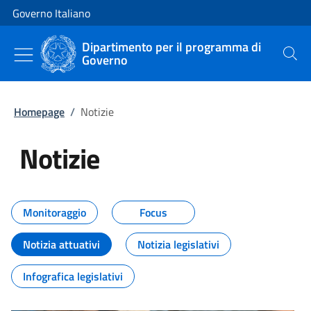
Vai al contenuto
Vai alla navigazione del sito
Governo Italiano
Dipartimento per il programma di
Governo
Cerca
Homepage
/
Notizie
Notizie
Tutti i contenuti della pagina Not
Monitoraggio
Focus
Notizia attuativi
Notizia legislativi
Infografica legislativi