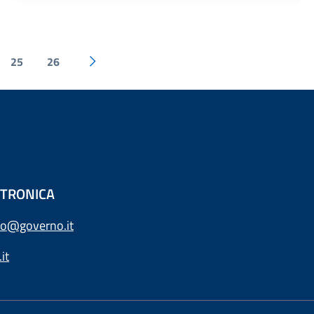
25
26
ETTRONICA
o@governo.it
it