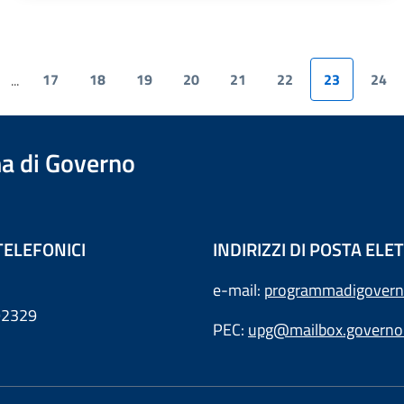
17
18
19
20
21
22
23
24
...
a di Governo
TELEFONICI
INDIRIZZI DI POSTA EL
e-mail:
programmadigovern
792329
PEC:
upg@mailbox.governo.