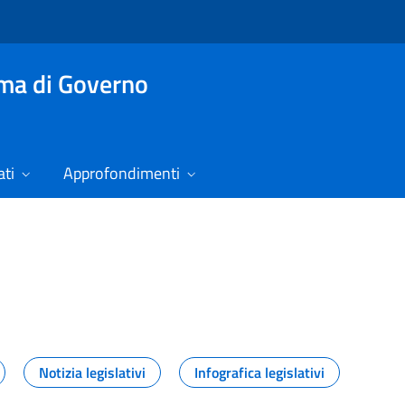
mma di Governo
ti
Approfondimenti
izie
Notizia legislativi
Infografica legislativi