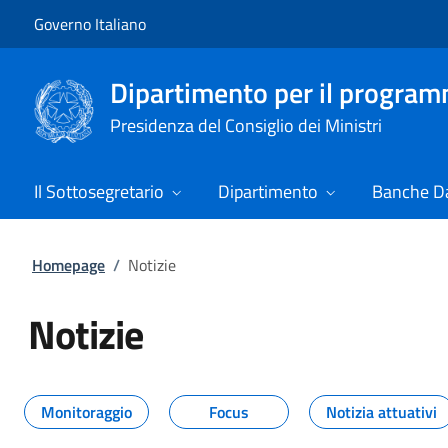
Vai al contenuto
Vai alla navigazione del sito
Governo Italiano
Dipartimento per il progra
Presidenza del Consiglio dei Ministri
Il Sottosegretario
Dipartimento
Banche Da
Homepage
/
Notizie
Notizie
Tutti i contenuti della pagina Not
Monitoraggio
Focus
Notizia attuativi