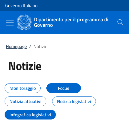
Vai al contenuto
Vai alla navigazione del sito
Governo Italiano
Dipartimento per il programma di
Governo
Cerca
Homepage
/
Notizie
Notizie
Tutti i contenuti della pagina Not
Monitoraggio
Focus
Notizia attuativi
Notizia legislativi
Infografica legislativi