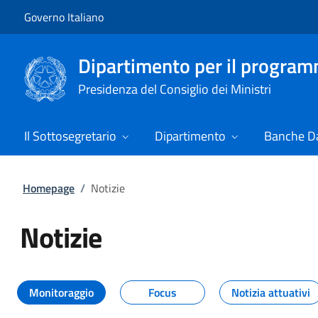
Vai al contenuto
Vai alla navigazione del sito
Governo Italiano
Dipartimento per il progra
Presidenza del Consiglio dei Ministri
Il Sottosegretario
Dipartimento
Banche Da
Homepage
/
Notizie
Notizie
Tutti i contenuti della pagina Not
Monitoraggio
Focus
Notizia attuativi