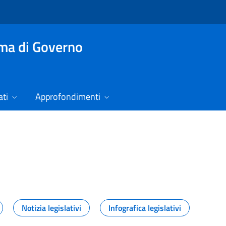
mma di Governo
ti
Approfondimenti
izie
Notizia legislativi
Infografica legislativi