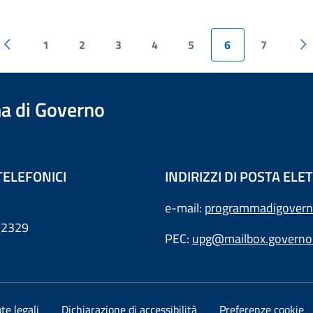
1
2
3
4
5
6
7
a di Governo
TELEFONICI
INDIRIZZI DI POSTA EL
e-mail:
programmadigovern
792329
PEC:
upg@mailbox.governo.
te legali
Dichiarazione di accessibilità
Preferenze cookie