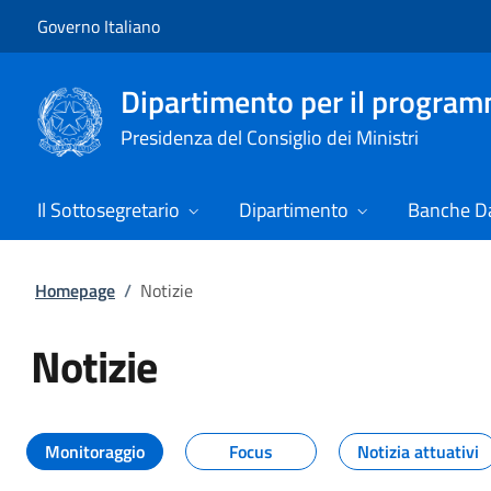
Vai al contenuto
Vai alla navigazione del sito
Governo Italiano
Dipartimento per il progra
Presidenza del Consiglio dei Ministri
Il Sottosegretario
Dipartimento
Banche Da
Homepage
/
Notizie
Notizie
Tutti i contenuti della pagina Not
Monitoraggio
Focus
Notizia attuativi