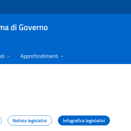
mma di Governo
ti
Approfondimenti
izie
Notizia legislativi
Infografica legislativi