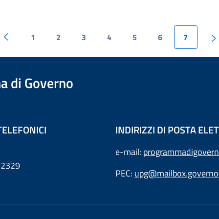
1
2
3
4
5
6
7
a di Governo
TELEFONICI
INDIRIZZI DI POSTA EL
e-mail:
programmadigovern
792329
PEC:
upg@mailbox.governo.