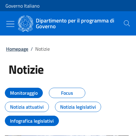
Vai al contenuto
Vai alla navigazione del sito
Governo Italiano
Dipartimento per il programma di
Governo
Cerca
Homepage
/
Notizie
Notizie
Tutti i contenuti della pagina Not
Monitoraggio
Focus
Notizia attuativi
Notizia legislativi
Infografica legislativi