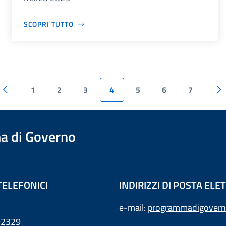
SCOPRI TUTTO
1
2
3
4
5
6
7
a di Governo
TELEFONICI
INDIRIZZI DI POSTA EL
e-mail:
programmadigovern
792329