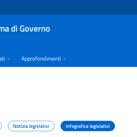
mma di Governo
ti
Approfondimenti
izie
Notizia legislativi
Infografica legislativi