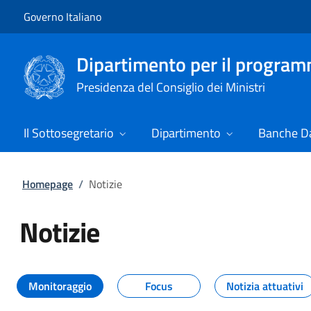
Vai al contenuto
Vai alla navigazione del sito
Governo Italiano
Dipartimento per il progra
Presidenza del Consiglio dei Ministri
Il Sottosegretario
Dipartimento
Banche Da
Homepage
/
Notizie
Notizie
Tutti i contenuti della pagina Not
Monitoraggio
Focus
Notizia attuativi