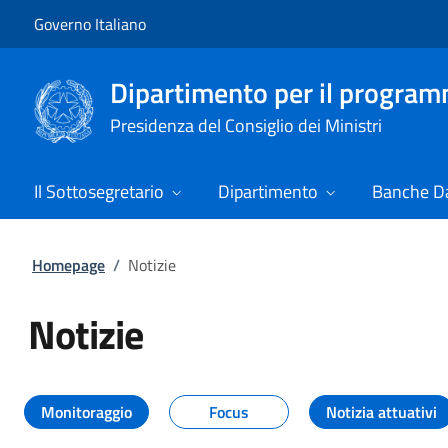
Vai al contenuto
Vai alla navigazione del sito
Governo Italiano
Dipartimento per il progra
Presidenza del Consiglio dei Ministri
Il Sottosegretario
Dipartimento
Banche Da
Homepage
/
Notizie
Notizie
Tutti i contenuti della pagina Not
Monitoraggio
Focus
Notizia attuativi