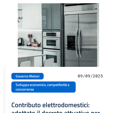
09/09/2025
Governo Meloni
Sviluppo economico, competitività e
concorrenza
Contributo elettrodomestici:
adottato il decreto attuativo per