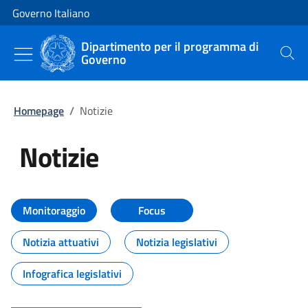
Vai al contenuto
Vai alla navigazione del sito
Governo Italiano
Dipartimento per il programma di
Governo
Cerca
Homepage
/
Notizie
Notizie
Tutti i contenuti della pagina Not
Monitoraggio
Focus
Notizia attuativi
Notizia legislativi
Infografica legislativi