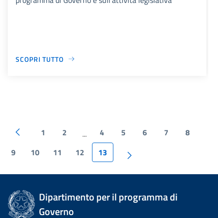
SCOPRI TUTTO
1
2
4
5
6
7
8
...
9
10
11
12
13
Dipartimento per il programma di
Governo