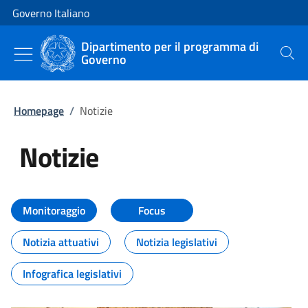
Vai al contenuto
Vai alla navigazione del sito
Governo Italiano
Dipartimento per il programma di
Governo
Cerca
Homepage
/
Notizie
Notizie
Tutti i contenuti della pagina Not
Monitoraggio
Focus
Notizia attuativi
Notizia legislativi
Infografica legislativi