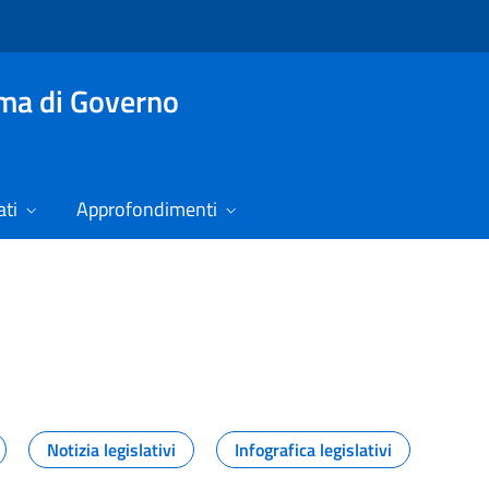
mma di Governo
ti
Approfondimenti
izie
Notizia legislativi
Infografica legislativi