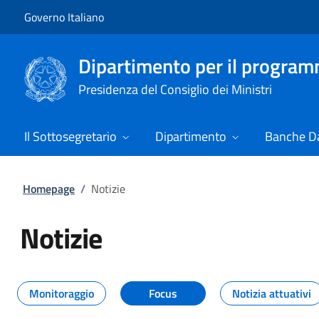
Vai al contenuto
Vai alla navigazione del sito
Governo Italiano
Dipartimento per il progra
Presidenza del Consiglio dei Ministri
Il Sottosegretario
Dipartimento
Banche Da
Homepage
/
Notizie
Notizie
Tutti i contenuti della pagina Not
Monitoraggio
Focus
Notizia attuativi