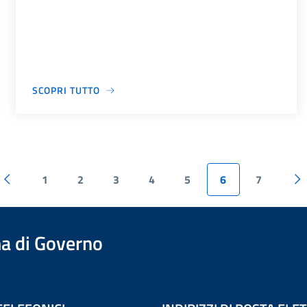
SCOPRI TUTTO
1
2
3
4
5
6
7
a di Governo