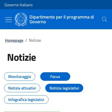
Vai al contenuto
Vai alla navigazione del sito
Governo Italiano
Dipartimento per il programma di
Governo
Cerca
Homepage
/
Notizie
Notizie
Tutti i contenuti della pagina Not
Monitoraggio
Focus
Notizia attuativi
Notizia legislativi
Infografica legislativi