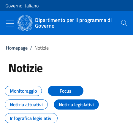
Vai al contenuto
Vai alla navigazione del sito
Governo Italiano
Dipartimento per il programma di
Governo
Cerca
Homepage
/
Notizie
Notizie
Tutti i contenuti della pagina Not
Monitoraggio
Focus
Notizia attuativi
Notizia legislativi
Infografica legislativi