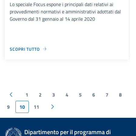
Lo speciale Focus espone i principali dati relativi ai
provvedimenti normativi e amministrativi adottati dal
Governo dal 31 gennaio al 14 aprile 2020
SCOPRI TUTTO
1
2
3
4
5
6
7
8
9
10
11
Dipartimento per il programma di