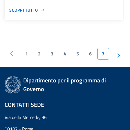
SCOPRI TUTTO
1
2
3
4
5
6
7
Dipartimento per il programma di
Governo
CONTATTI SEDE
Via della Mercede, 96
00187 - Roma