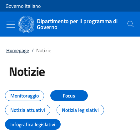
Vai al contenuto
Vai alla navigazione del sito
Governo Italiano
Dipartimento per il programma di
Governo
Cerca
Homepage
/
Notizie
Notizie
Tutti i contenuti della pagina Not
Monitoraggio
Focus
Notizia attuativi
Notizia legislativi
Infografica legislativi