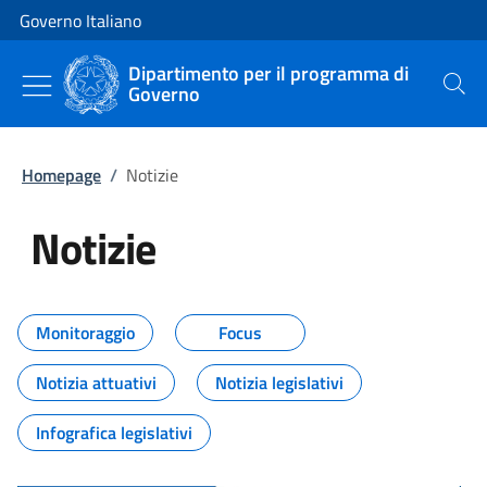
Vai al contenuto
Vai alla navigazione del sito
Governo Italiano
Dipartimento per il programma di
Governo
Cerca
Homepage
/
Notizie
Notizie
Tutti i contenuti della pagina Not
Monitoraggio
Focus
Notizia attuativi
Notizia legislativi
Infografica legislativi