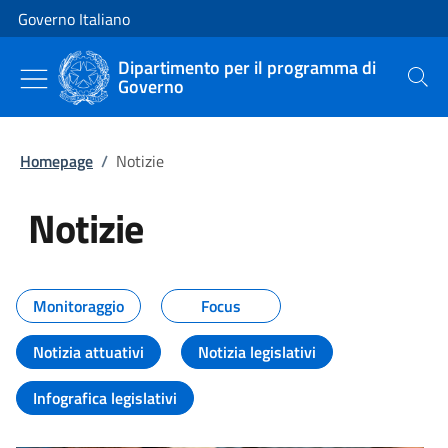
Vai al contenuto
Vai alla navigazione del sito
Governo Italiano
Dipartimento per il programma di
Governo
Cerca
Homepage
/
Notizie
Notizie
Tutti i contenuti della pagina Not
Monitoraggio
Focus
Notizia attuativi
Notizia legislativi
Infografica legislativi