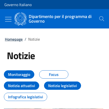
Vai al contenuto
Vai alla navigazione del sito
Governo Italiano
Dipartimento per il programma di
Governo
Cerca
Homepage
/
Notizie
Notizie
Tutti i contenuti della pagina Not
Monitoraggio
Focus
Notizia attuativi
Notizia legislativi
Infografica legislativi