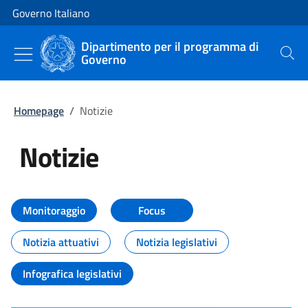
Vai al contenuto
Vai alla navigazione del sito
Governo Italiano
Dipartimento per il programma di
Governo
Cerca
Homepage
/
Notizie
Notizie
Tutti i contenuti della pagina Not
Monitoraggio
Focus
Notizia attuativi
Notizia legislativi
Infografica legislativi