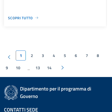
SCOPRI TUTTO
1
2
3
4
5
6
7
8
9
10
13
14
...
Dipartimento per il programma di
Governo
CONTATTI SEDE