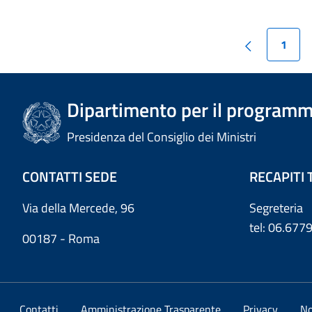
1
Dipartimento per il programm
Presidenza del Consiglio dei Ministri
CONTATTI SEDE
RECAPITI 
Via della Mercede, 96
Segreteria
tel: 06.67
00187 - Roma
Contatti
Amministrazione Trasparente
Privacy
No