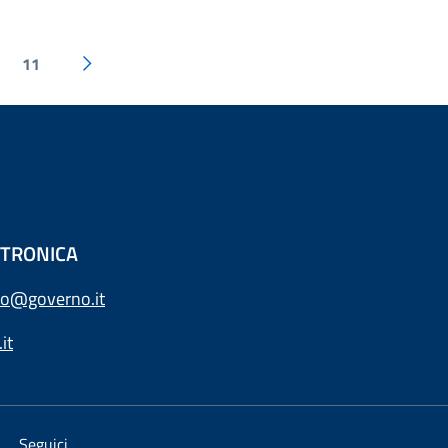
11
ETTRONICA
o@governo.it
it
Seguici