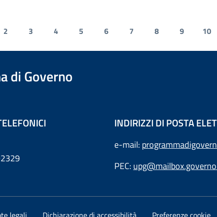
2
3
4
5
6
7
8
9
10
a di Governo
TELEFONICI
INDIRIZZI DI POSTA EL
e-mail:
programmadigovern
792329
PEC:
upg@mailbox.governo.
te legali
Dichiarazione di accessibilità
Preferenze cookie