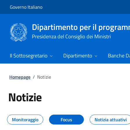
Vai al contenuto
Vai alla navigazione del sito
Governo Italiano
Dipartimento per il progra
Presidenza del Consiglio dei Ministri
Il Sottosegretario
Dipartimento
Banche Da
Homepage
/
Notizie
Notizie
Tutti i contenuti della pagina Not
Monitoraggio
Focus
Notizia attuativi