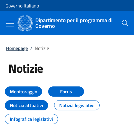
Vai al contenuto
Vai alla navigazione del sito
Governo Italiano
Dipartimento per il programma di
Governo
Cerca
Homepage
/
Notizie
Notizie
Tutti i contenuti della pagina Not
Monitoraggio
Focus
Notizia attuativi
Notizia legislativi
Infografica legislativi