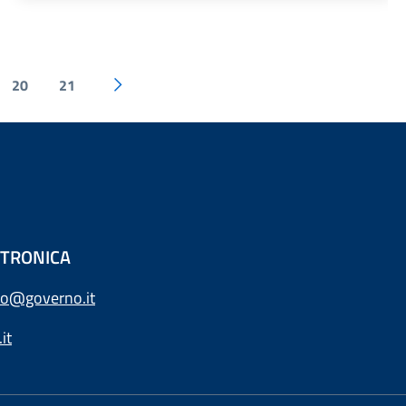
20
21
ETTRONICA
o@governo.it
it