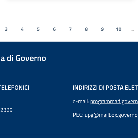
3
4
5
6
7
8
9
10
...
a di Governo
TELEFONICI
INDIRIZZI DI POSTA EL
e-mail:
programmadigovern
792329
PEC:
upg@mailbox.governo.