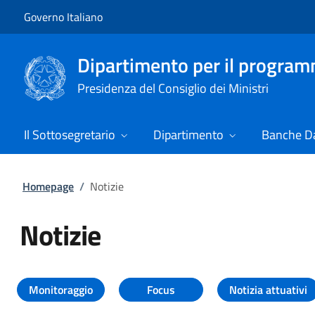
Vai al contenuto
Vai alla navigazione del sito
Governo Italiano
Dipartimento per il progra
Presidenza del Consiglio dei Ministri
Il Sottosegretario
Dipartimento
Banche Da
Homepage
/
Notizie
Notizie
Tutti i contenuti della pagina Not
Monitoraggio
Focus
Notizia attuativi